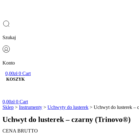
Szukaj
Konto
0,00
zł
0
Cart
0,00
zł
0
Cart
Sklep
>
Instrumenty
>
Uchwyty do lusterek
> Uchwyt do lusterek – 
Uchwyt do lusterek – czarny (Trinovo®)
CENA BRUTTO