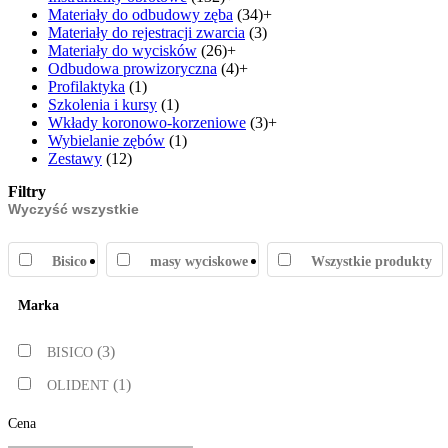
Materiały do odbudowy zęba
(34)
+
Materiały do rejestracji zwarcia
(3)
Materiały do wycisków
(26)
+
Odbudowa prowizoryczna
(4)
+
Profilaktyka
(1)
Szkolenia i kursy
(1)
Wkłady koronowo-korzeniowe
(3)
+
Wybielanie zębów
(1)
Zestawy
(12)
Filtry
Wyczyść wszystkie
Bisico
masy wyciskowe
Wszystkie produkty
Marka
(3)
BISICO
(1)
OLIDENT
Cena