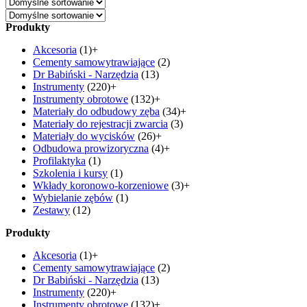
Produkty
Akcesoria
(1)
+
Cementy samowytrawiające
(2)
Dr Babiński - Narzędzia
(13)
Instrumenty
(220)
+
Instrumenty obrotowe
(132)
+
Materiały do odbudowy zęba
(34)
+
Materiały do rejestracji zwarcia
(3)
Materiały do wycisków
(26)
+
Odbudowa prowizoryczna
(4)
+
Profilaktyka
(1)
Szkolenia i kursy
(1)
Wkłady koronowo-korzeniowe
(3)
+
Wybielanie zębów
(1)
Zestawy
(12)
Produkty
Akcesoria
(1)
+
Cementy samowytrawiające
(2)
Dr Babiński - Narzędzia
(13)
Instrumenty
(220)
+
Instrumenty obrotowe
(132)
+