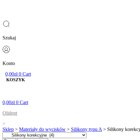
Szukaj
Konto
0,00
zł
0
Cart
0,00
zł
0
Cart
Olident
>
Sklep
>
Materiały do wycisków
>
Silikony typu A
> Silikony korekc